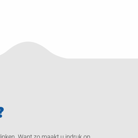
?
blinken. Want zo maakt u indruk op